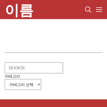
컨
이름
텐
츠
로
건
너
뛰
기
Search
카테고리